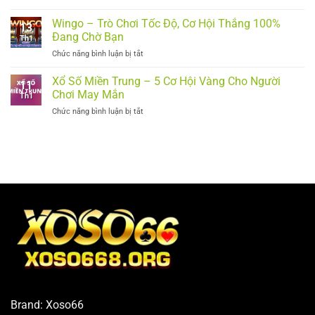
Sicbo
Lớn
5
2025
Wingo – Trò Chơi Tốc Độ, Cơ Hội Thắng 100%
Chỉ
Chiến
13
–
Trong
Đang Chờ Bạn
Lược
Th1
Khơi
Vài
Hay
ở
Chức năng bình luận bị tắt
Dậy
Bước
Wingo
Cảm
–
Xổ Số Miền Trung – 5 Cơ Hội Vàng Cho Người
Xúc
11
Trò
Qua
Chơi May Mắn
Th1
Chơi
Mỗi
ở
Chức năng bình luận bị tắt
Tốc
Lượt
Xổ
Độ,
Tung
Số
Cơ
Xúc
Miền
Hội
Xắc
Trung
Thắng
–
100%
5
Đang
Cơ
Chờ
Hội
Bạn
Vàng
Cho
Người
Chơi
May
Mắn
Brand: Xoso66