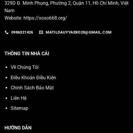
329D Đ. Minh Phụng, Phường 2, Quận 11, Hồ Chí Minh, Việt
Nam
Website:
https://xoso668.org/
0986321426
MATILDAUYYAEKO20@GMAIL.COM
THÔNG TIN NHÀ CÁI
Về Chúng Tôi
Điều Khoản Điều Kiện
Chính Sách Bảo Mật
Liên Hệ
Sitemap
HƯỚNG DẪN