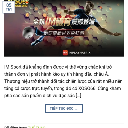
05
Th1
IM Sport đã khẳng định được vị thế vững chắc khi trở
thành đơn vị phát hành kèo uy tín hàng đầu châu Á.
Thương hiệu trở thành đối tác chiến lược của rất nhiều nền
tảng cá cược trực tuyến, trong đó có XOSO66. Cùng khám
phá các sản phẩm dịch vụ đặc sắc […]
TIẾP TỤC ĐỌC
→
Đã đăng trong
THỂ THAO