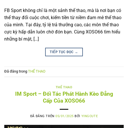
FB Sport không chỉ là một sảnh thể thao, mà là nơi bạn có
thể thay đổi cuộc chơi, kiếm tiền từ niềm đam mê thể thao
của mình. Tại đây, tỷ lệ trả thưởng cao, các môn thể thao
cực kỳ hấp dẫn luôn chờ đón bạn. Cùng XOSO66 tìm hiểu
những bí mật, […]
TIẾP TỤC ĐỌC
→
Đã đăng trong
THỂ THAO
THỂ THAO
IM Sport – Đối Tác Phát Hành Kèo Đẳng
Cấp Của XOSO66
ĐÃ ĐĂNG TRÊN
05/01/2025
BỞI
YINGCUTE