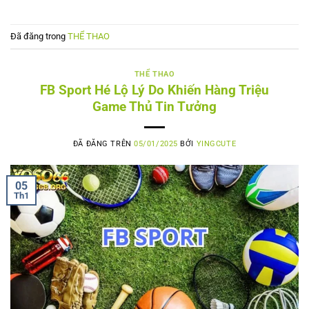
Đã đăng trong
THỂ THAO
THỂ THAO
FB Sport Hé Lộ Lý Do Khiến Hàng Triệu
Game Thủ Tin Tưởng
ĐÃ ĐĂNG TRÊN
05/01/2025
BỞI
YINGCUTE
05
Th1