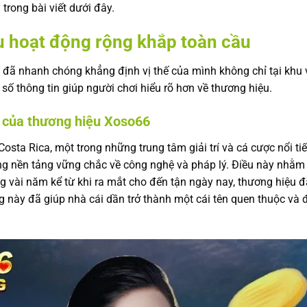
trong bài viết dưới đây.
u hoạt động rộng khắp toàn cầu
đã nhanh chóng khẳng định vị thế của mình không chỉ tại khu
 số thông tin giúp người chơi hiểu rõ hơn về thương hiệu.
g của thương hiệu Xoso66
sta Rica, một trong những trung tâm giải trí và cá cược nổi ti
ựng nền tảng vững chắc về công nghệ và pháp lý. Điều này nhằ
ng vài năm kể từ khi ra mắt cho đến tận ngày nay, thương hiệu 
 này đã giúp nhà cái dần trở thành một cái tên quen thuộc và 