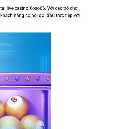
i live casino Xoso66. Với các trò chơi
khách hàng cơ hội đối đầu trực tiếp với