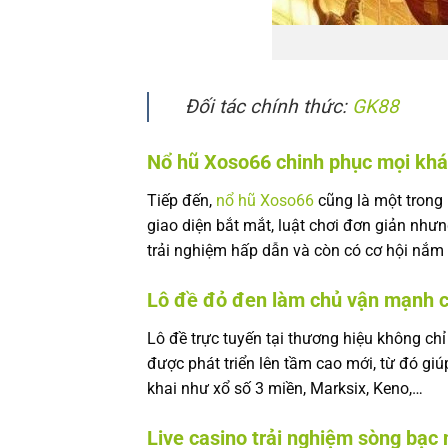
Đối tác chính thức:
GK88
Nổ hũ Xoso66 chinh phục mọi kh
Tiếp đến,
nổ hũ Xoso66
cũng là một trong 
giao diện bắt mắt, luật chơi đơn giản như
trải nghiệm hấp dẫn và còn có cơ hội nắm 
Lô đề đỏ đen làm chủ vận mạnh 
Lô đề trực tuyến tại thương hiệu không ch
được phát triển lên tầm cao mới, từ đó g
khai như xổ số 3 miền, Marksix, Keno,…
Live casino trải nghiệm sòng bạc 