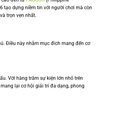
6 tạo dựng niềm tin với người chơi mà còn
và trọn vẹn nhất.
g phú. Điều này nhằm mục đích mang đến cơ
ấu. Với hàng trăm sự kiện lớn nhỏ trên
mang lại cơ hội giải trí đa dạng, phong