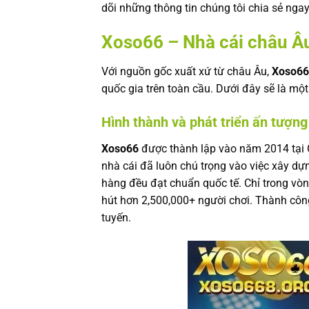
dõi những thông tin chúng tôi chia sẻ ngay 
Xoso66 – Nhà cái châu Â
Với nguồn gốc xuất xứ từ châu Âu,
Xoso66
quốc gia trên toàn cầu. Dưới đây sẽ là một
Hình thành và phát triển ấn tượn
Xoso66
được thành lập vào năm 2014 tại Co
nhà cái đã luôn chú trọng vào việc xây d
hàng đều đạt chuẩn quốc tế.
Chỉ trong vò
hút hơn 2,500,000+ người chơi. Thành công
tuyến.