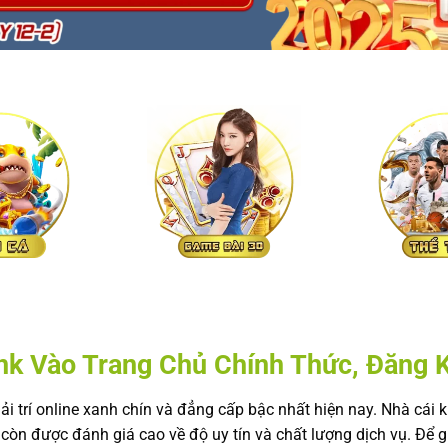
ink Vào Trang Chủ Chính Thức, Đăng 
 trí online xanh chín và đẳng cấp bậc nhất hiện nay. Nhà cái kh
òn được đánh giá cao về độ uy tín và chất lượng dịch vụ. Để gi