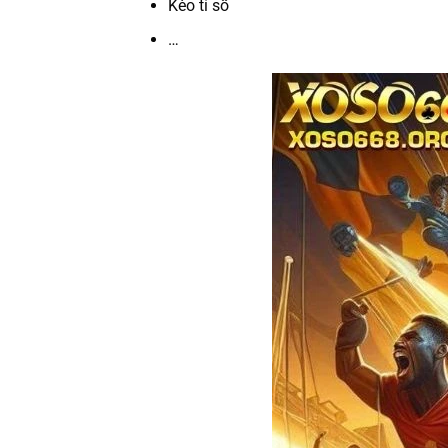
Kèo tỉ số
…