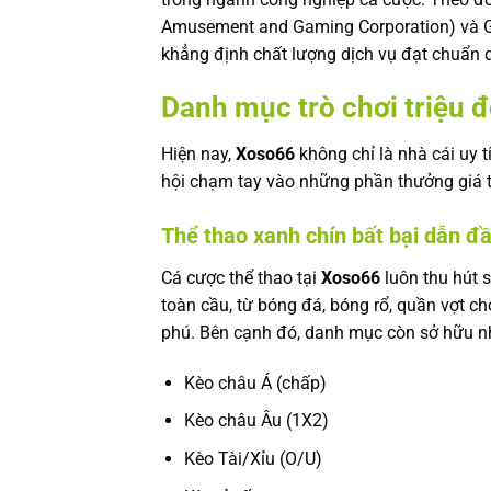
Amusement and Gaming Corporation) và 
khẳng định chất lượng dịch vụ đạt chuẩn 
Danh mục trò chơi triệu 
Hiện nay,
Xoso66
không chỉ là nhà cái uy 
hội chạm tay vào những phần thưởng giá tr
Thể thao xanh chín bất bại dẫn đầ
Cá cược thể thao tại
Xoso66
luôn thu hút 
toàn cầu, từ bóng đá, bóng rổ, quần vợt c
phú. Bên cạnh đó, danh mục còn sở hữu nhi
Kèo châu Á (chấp)
Kèo châu Âu (1X2)
Kèo Tài/Xỉu (O/U)