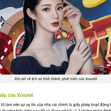
Đôi nét về lịch sử hình thành, phát triển của Xoso66
pháp của Xoso66
 tố làm nên sự uy tín của nhà cái chính là giấy phép hoạt độn
, thương hiệu hiện nay đã và đang sở hữu 2 2 chứng nhận đỉn