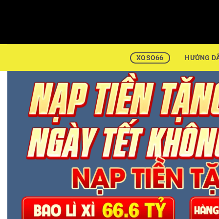
Chuyển
đến
nội
dung
XOSO66
HƯỚNG D