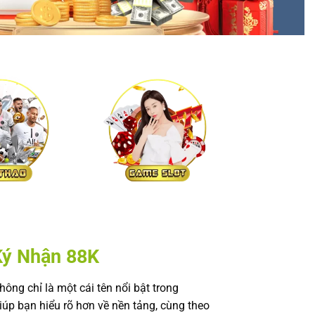
Ký Nhận 88K
ông chỉ là một cái tên nổi bật trong
úp bạn hiểu rõ hơn về nền tảng, cùng theo