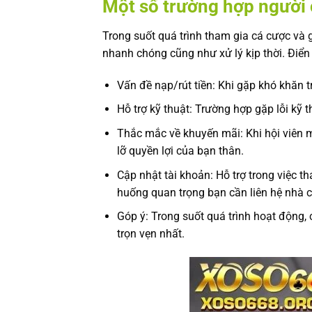
Một số trường hợp người 
Trong suốt quá trình tham gia cá cược và 
nhanh chóng cũng như xử lý kịp thời. Điển
Vấn đề nạp/rút tiền: Khi gặp khó khăn tr
Hỗ trợ kỹ thuật: Trường hợp gặp lỗi kỹ
Thắc mắc về khuyến mãi: Khi hội viên m
lỡ quyền lợi của bạn thân.
Cập nhật tài khoản: Hỗ trợ trong việc th
huống quan trọng bạn cần liên hệ nhà c
Góp ý: Trong suốt quá trình hoạt động,
trọn vẹn nhất.