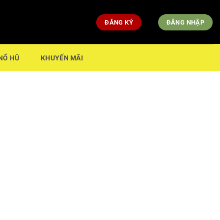
ĐĂNG KÝ
ĐĂNG NHẬP
NỔ HŨ
KHUYẾN MÃI