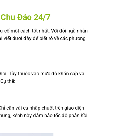
 Chu Đáo 24/7
sự cố một cách tốt nhất. Với đội ngũ nhân
i viết dưới đây để biết rõ về các phương
hơi. Tùy thuộc vào mức độ khẩn cấp và
Cụ thể:
Chỉ cần vài cú nhấp chuột trên giao diện
n chung, kênh này đảm bảo tốc độ phản hồi