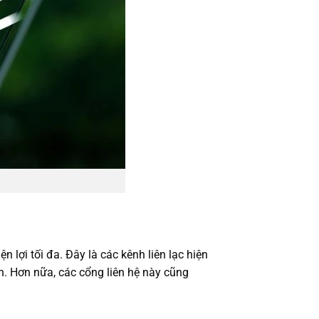
lợi tối đa. Đây là các kênh liên lạc hiện
h. Hơn nữa, các cổng liên hệ này cũng