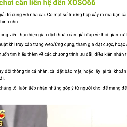
chơi cần liên hệ đến XOSO66
giải trí cùng với nhà cái. Có một số trường hợp xảy ra mà bạn 
 hình như:
ong việc thực hiện giao dịch hoặc cần giải đáp về thời gian xử l
 thuật khi truy cập trang web/ứng dụng, tham gia đặt cược, hoặc
uốn tìm hiểu thêm về các chương trình ưu đãi, điều kiện nhận 
ay đổi thông tin cá nhân, cài đặt bảo mật, hoặc lấy lại tài khoản
ái.
 chúng tôi luôn tiếp nhận những góp ý từ người chơi để mang đến