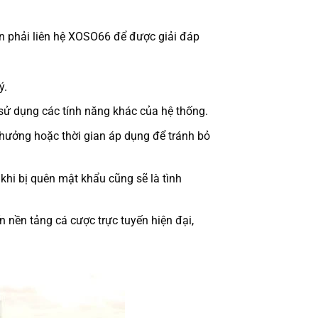
cần phải liên hệ XOSO66 để được giải đáp
ý.
 sử dụng các tính năng khác của hệ thống.
thưởng hoặc thời gian áp dụng để tránh bỏ
 khi bị quên mật khẩu cũng sẽ là tình
 nền tảng cá cược trực tuyến hiện đại,