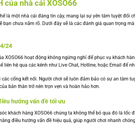
H của nhà cái XOSO66
 là một nhà cái đáng tin cậy, mang lại sự yên tâm tuyệt đối cho
ẽ bạn chưa nắm rõ. Dưới đây sẽ là các đánh giá quan trọng mà
24/24
ủa XOSO66 hoạt động không ngừng nghỉ để phục vụ khách hàng ở
hể liên hệ qua các kênh như Live Chat, Hotline, hoặc Email để 
tại các cổng kết nối. Người chơi sẽ luôn đảm bảo có sự an tâm tu
của bản thân trở nên trọn vẹn và hoàn hảo hơn.
iều hướng vấn đề tối ưu
sóc khách hàng XOSO66 chúng ta không thể bỏ qua đó là tốc độ
ả năng điều hướng vấn đề hiệu quả, giúp người chơi nhanh chón