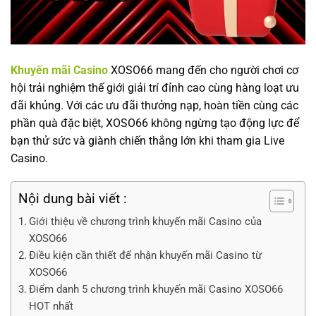
Khuyến mãi Casino
XOSO66 mang đến cho người chơi cơ
hội trải nghiệm thế giới giải trí đỉnh cao cùng hàng loạt ưu
đãi khủng. Với các ưu đãi thưởng nạp, hoàn tiền cùng các
phần quà đặc biệt, XOSO66 không ngừng tạo động lực để
bạn thử sức và giành chiến thắng lớn khi tham gia Live
Casino.
Nội dung bài viết :
Giới thiệu về chương trình khuyến mãi Casino của
XOSO66
Điều kiện cần thiết để nhận khuyến mãi Casino từ
XOSO66
Điểm danh 5 chương trình khuyến mãi Casino XOSO66
HOT nhất