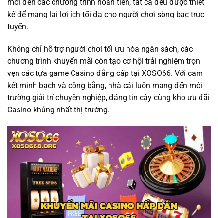
mới đến các chương trình hoàn tiền, tất cả đều được thiết
kế để mang lại lợi ích tối đa cho người chơi sòng bạc trực
tuyến.
Không chỉ hỗ trợ người chơi tối ưu hóa ngân sách, các
chương trình khuyến mãi còn tạo cơ hội trải nghiệm trọn
vẹn các tựa game Casino đẳng cấp tại XOSO66. Với cam
kết minh bạch và công bằng, nhà cái luôn mang đến môi
trường giải trí chuyên nghiệp, đáng tin cậy cùng kho ưu đãi
Casino khủng nhất thị trường.