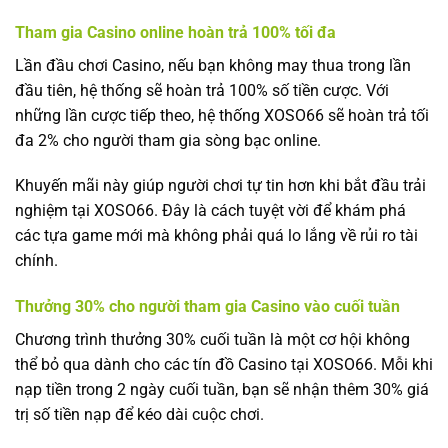
Tham gia Casino online hoàn trả 100% tối đa
Lần đầu chơi Casino, nếu bạn không may thua trong lần
đầu tiên, hệ thống sẽ hoàn trả 100% số tiền cược. Với
những lần cược tiếp theo, hệ thống XOSO66 sẽ hoàn trả tối
đa 2% cho người tham gia sòng bạc online.
Khuyến mãi này giúp người chơi tự tin hơn khi bắt đầu trải
nghiệm tại XOSO66. Đây là cách tuyệt vời để khám phá
các tựa game mới mà không phải quá lo lắng về rủi ro tài
chính.
Thưởng 30% cho người tham gia Casino vào cuối tuần
Chương trình thưởng 30% cuối tuần là một cơ hội không
thể bỏ qua dành cho các tín đồ Casino tại XOSO66. Mỗi khi
nạp tiền trong 2 ngày cuối tuần, bạn sẽ nhận thêm 30% giá
trị số tiền nạp để kéo dài cuộc chơi.