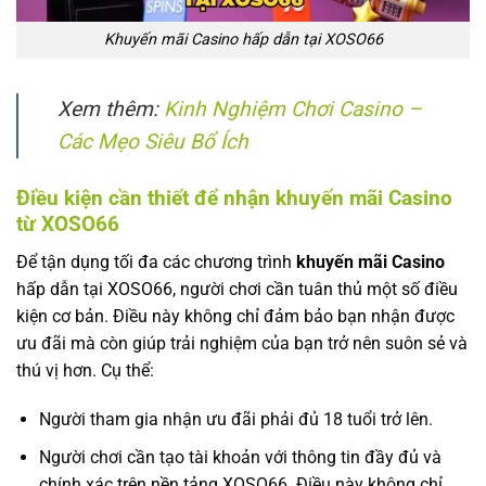
Khuyến mãi Casino hấp dẫn tại XOSO66
Xem thêm:
Kinh Nghiệm Chơi Casino –
Các Mẹo Siêu Bổ Ích
Điều kiện cần thiết để nhận khuyến mãi Casino
từ XOSO66
Để tận dụng tối đa các chương trình
khuyến mãi Casino
hấp dẫn tại XOSO66, người chơi cần tuân thủ một số điều
kiện cơ bản. Điều này không chỉ đảm bảo bạn nhận được
ưu đãi mà còn giúp trải nghiệm của bạn trở nên suôn sẻ và
thú vị hơn. Cụ thể:
Người tham gia nhận ưu đãi phải đủ 18 tuổi trở lên.
Người chơi cần tạo tài khoản với thông tin đầy đủ và
chính xác trên nền tảng XOSO66. Điều này không chỉ