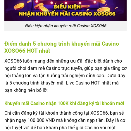
Điều kiện nhận khuyến mãi Casino XOSO66
Điểm danh 5 chương trình khuyến mãi Casino
XOSO66 HOT nhất
XOSO66 luôn mang đến những ưu đãi đặc biệt dành cho
người chơi đam mê Casino trực tuyến, giúp bạn gia tăng cơ
hội thắng lớn và tận hưởng trải nghiệm đỉnh cao. Dưới đây
là 5 chương trình khuyến mãi Live Casino HOT nhất mà
bạn không nên bỏ lỡ:
Khuyến mãi Casino nhận 100K khi đăng ký tài khoản mới
Chỉ cần đăng ký tài khoản thành công tại XOSO66, bạn sẽ
nhận ngay 100.000 VNĐ mà không cần nạp tiền. Đây là cơ
hội tuyệt vời để bạn khám phá thế giới Casino với một