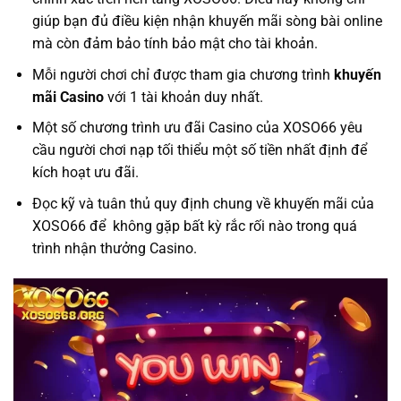
giúp bạn đủ điều kiện nhận khuyến mãi sòng bài online
mà còn đảm bảo tính bảo mật cho tài khoản.
Mỗi người chơi chỉ được tham gia chương trình
khuyến
mãi Casino
với 1 tài khoản duy nhất.
Một số chương trình ưu đãi Casino của XOSO66 yêu
cầu người chơi nạp tối thiểu một số tiền nhất định để
kích hoạt ưu đãi.
Đọc kỹ và tuân thủ quy định chung về khuyến mãi của
XOSO66 để không gặp bất kỳ rắc rối nào trong quá
trình nhận thưởng Casino.