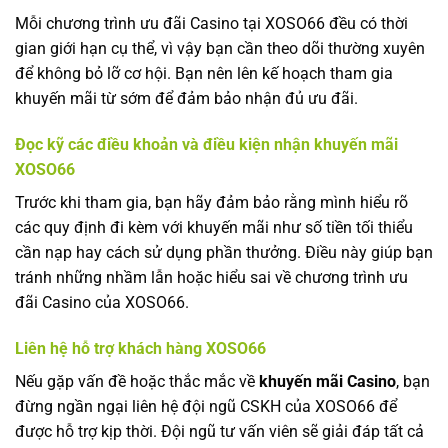
Mỗi chương trình ưu đãi Casino
tại XOSO66 đều có thời
gian giới hạn cụ thể, vì vậy bạn cần theo dõi thường xuyên
để không bỏ lỡ cơ hội. Bạn nên lên kế hoạch tham gia
khuyến mãi từ sớm để đảm bảo nhận đủ ưu đãi.
Đọc kỹ các điều khoản và điều kiện nhận khuyến mãi
XOSO66
Trước khi tham gia, bạn hãy đảm bảo rằng mình hiểu rõ
các quy định đi kèm với khuyến mãi như số tiền tối thiểu
cần nạp hay cách sử dụng phần thưởng. Điều này giúp bạn
tránh những nhầm lẫn hoặc hiểu sai về chương trình ưu
đãi Casino của XOSO66.
Liên hệ hỗ trợ khách hàng XOSO66
Nếu gặp vấn đề hoặc thắc mắc về
khuyến mãi Casino
, bạn
đừng ngần ngại liên hệ đội ngũ CSKH của XOSO66 để
được hỗ trợ kịp thời. Đội ngũ tư vấn viên sẽ giải đáp tất cả